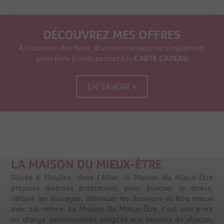
DÉCOUVREZ MES OFFRES
A l'occasion des fêtes, d'un anniversaire ou simplement
pour faire plaisir, pensez à la
CARTE CADEAU
EN SAVOIR +
LA MAISON DU MIEUX-ÊTRE
Située à Moulins, dans l’Allier, la Maison du Mieux-Être
propose diverses prestations pour évacuer le stress,
défaire les blocages, diminuer les douleurs et être mieux
avec soi-même. La Maison Du Mieux-Être, c’est une prise
en charge personnalisée adaptée aux besoins de chacun,