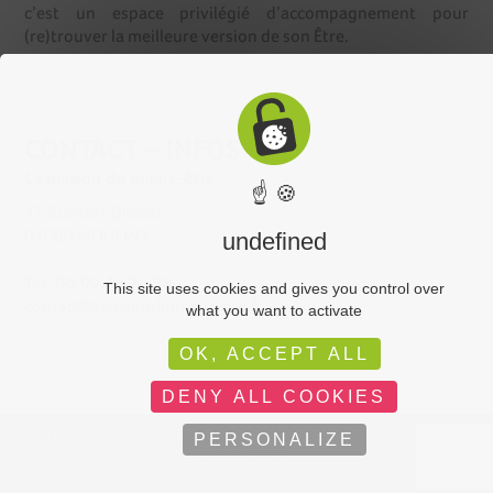
c’est un espace privilégié d’accompagnement pour
(re)trouver la meilleure version de son Être.
CONTACT – INFOS
La maison du mieux-être
☝ 🍪
17 Rue de l’Oiseau
03000 MOULINS
undefined
Tél : 06.09.43.18.28
This site uses cookies and gives you control over
contact@maisondumieuxetre.fr
what you want to activate
OK, ACCEPT ALL
DENY ALL COOKIES
Plan du site
|
Administration
|
Mentions légales
|
Politique de
PERSONALIZE
confidentialité
C-toucom web