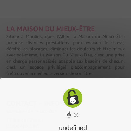
LA MAISON DU MIEUX-ÊTRE
Située à Moulins, dans l’Allier, la Maison du Mieux-Être
propose diverses prestations pour évacuer le stress,
défaire les blocages, diminuer les douleurs et être mieux
avec soi-même. La Maison Du Mieux-Être, c’est une prise
en charge personnalisée adaptée aux besoins de chacun,
c’est un espace privilégié d’accompagnement pour
(re)trouver la meilleure version de son Être.
CONTACT – INFOS
La maison du mieux-être
☝ 🍪
17 Rue de l’Oiseau
03000 MOULINS
undefined